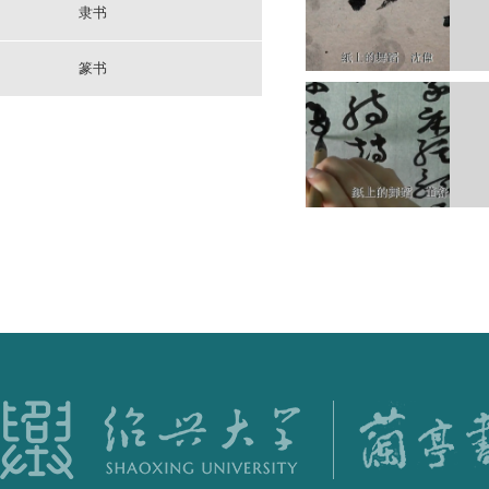
隶书
篆书