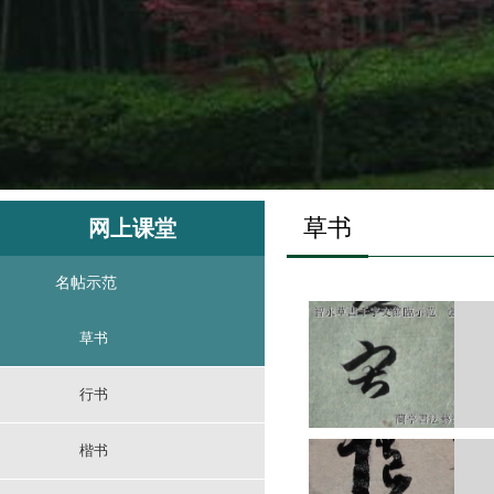
草书
网上课堂
名帖示范
草书
行书
楷书