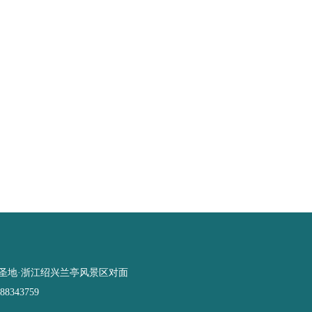
圣地·浙江绍兴兰亭风景区对面
8343759